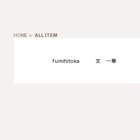
HOME
ALL ITEM
fumihitoka 文 一華 